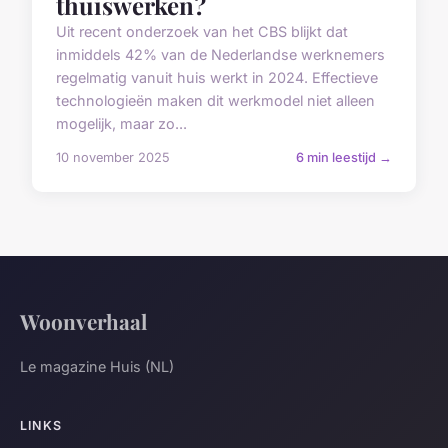
thuiswerken?
Uit recent onderzoek van het CBS blijkt dat
inmiddels 42% van de Nederlandse werknemers
regelmatig vanuit huis werkt in 2024. Effectieve
technologieën maken dit werkmodel niet alleen
mogelijk, maar zo...
10 november 2025
6 min leestijd →
Woonverhaal
Le magazine Huis (NL)
LINKS