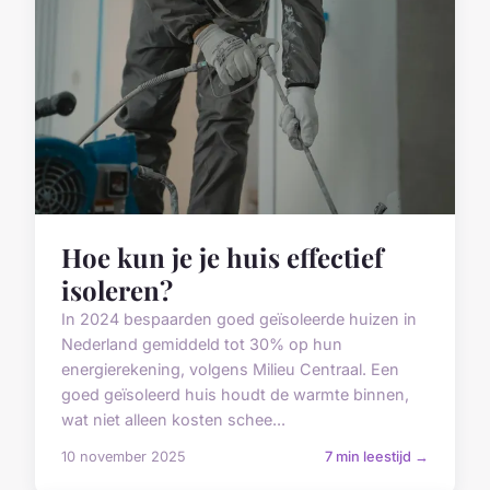
Hoe kun je je huis effectief
isoleren?
In 2024 bespaarden goed geïsoleerde huizen in
Nederland gemiddeld tot 30% op hun
energierekening, volgens Milieu Centraal. Een
goed geïsoleerd huis houdt de warmte binnen,
wat niet alleen kosten schee...
10 november 2025
7 min leestijd →