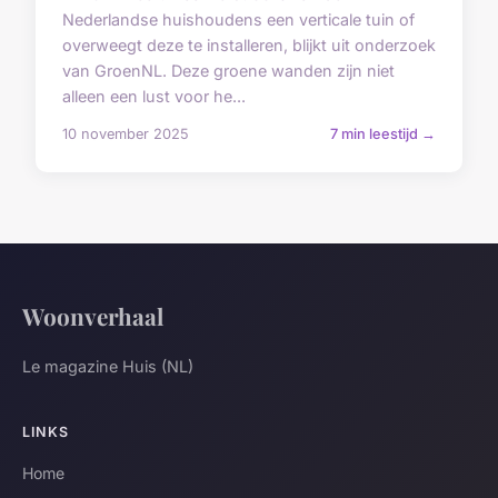
Nederlandse huishoudens een verticale tuin of
overweegt deze te installeren, blijkt uit onderzoek
van GroenNL. Deze groene wanden zijn niet
alleen een lust voor he...
10 november 2025
7 min leestijd →
Woonverhaal
Le magazine Huis (NL)
LINKS
Home